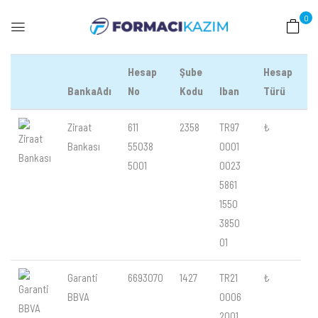
0
Hesap
Şube
Hesap
BankaAdı
No
Kodu
Iban
Türü
#
Ziraat
611
2358
TR97
₺
Bankası
55038
0001
5001
0023
5861
1550
3850
01
Garanti
6693070
1427
TR21
₺
BBVA
0006
2001