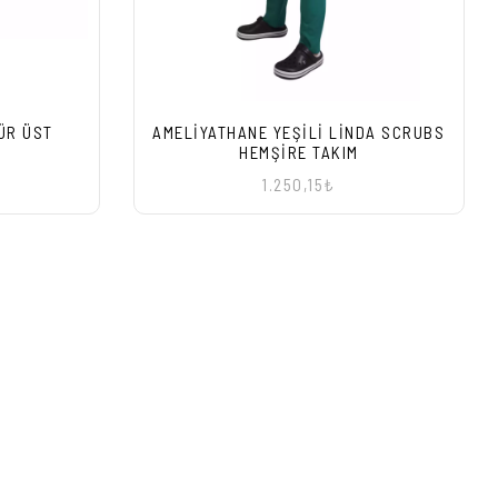
ÜR ÜST
AMELIYATHANE YEŞILI LINDA SCRUBS
HEMŞIRE TAKIM
1.250,15₺