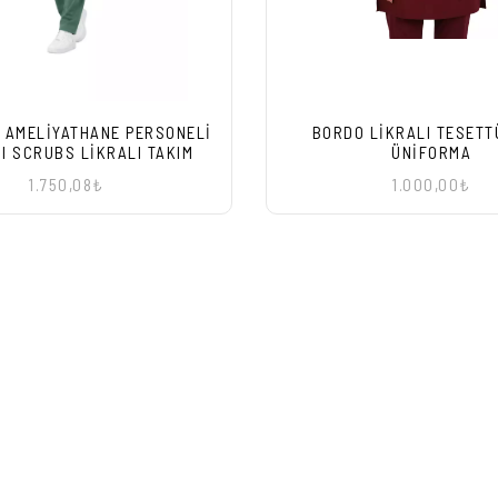
 AMELIYATHANE PERSONELI
BORDO LIKRALI TESETT
I SCRUBS LIKRALI TAKIM
ÜNIFORMA
1.750,08₺
1.000,00₺