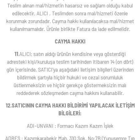
Teslim alınan mal/hizmetin hasarsız ve sağlam olduğu kabul
edilecektir. ALICI , Teslimden sonra mal/hizmeti özenle
korunmak zorundadır. Cayma hakkı kullanılacaksa mal/hizmet
kullanılmamalıdır. Ürünle birlikte Fatura da iade edilmelidir.
CAYMA HAKKI
11
.ALICI; satın aldığı ürünün kendisine veya gösterdiği
adresteki kişi/kuruluşa teslim tarihinden itibaren 14 (on dört)
gün içerisinde, SATICI’ya aşağıdaki iletişim bilgileri üzerinden
bildirmek şartıyla hiçbir hukuki ve cezai sorumluluk
üstlenmeksizin ve hiçbir gerekçe göstermeksizin malı
reddederek sözleşmeden cayma hakkını kullanabilir.
12.SATICININ CAYMA HAKKI BİLDİRİMİ YAPILACAK İLETİŞİM
BİLGİLERİ:
ADI-UNVANI : Formacı Kazım Kazım İşlek
ADRES : Kazımkarabekir Mah. 310 Sok. No:7B (Yunusemre Tıp