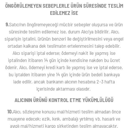
ÖNGÖRÜLEMEYEN SEBEPLERLE ÜRÜN SÜRESİNDE TESLİM
EDİLEMEZ İSE
9.
Satıcı’nın öngöremeyeceği mücbir sebepler oluşursa ve ürün
süresinde teslim edilemez ise, durum Alıcı’ya bildirilir. Alıcı,
siparişin iptalini, ürünün benzeri ile değiştirilmesini veya engel
ortadan kalkana dek teslimatın ertelenmesini talep edebilir.
Alıcı siparişi iptal ederse; ödemeyi nakit ile yapmış ise
iptalinden itibaren 14 gün içinde kendisine nakden bu ücret
ödenir. Alıcı, ödemeyi kredi kartı ile yapmış ise ve iptal ederse,
bu iptalden itibaren yine 14 gün içinde ürün bedeli bankaya
iade edilir, ancak bankanın alıcının hesabına 2-3 hafta
içerisinde aktarması olasıdır.
ALICININ ÜRÜNÜ KONTROL ETME YÜKÜMLÜLÜĞÜ
10.
Alıcı, sözleşme konusu mal/hizmeti teslim almadan önce
muayene edecek; ezik, kırık, ambalajı yırtılmış vb. hasarlı ve
ayıplı mal/hizmeti kargo şirketinden teslim almayacaktır.