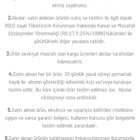
etmiş sayılırsınız.
2.
Alıcılar, satın aldıkları ürünün satış ve teslimi ile ilgili olarak
6502 sayılı Tüketicinin Korunması Hakkında Kanun ve Mesafeli
Sözleşmeler Yönetmeliği (RG:27.11.2014/29188) hükümleri ile
yürürlükteki diğer yasalara tabidir.
3.
Ürün sevkiyat masrafı olan kargo ücretleri alıcılar tarafından
ödenecektir.
4.
Satın alınan her bir ürün, 30 günlük yasal süreyi aşmamak
kaydı ile alıcının gösterdiği adresteki kişi ve/veya kuruluşa
teslim edilir. Bu süre içinde ürün teslim edilmez ise, Alıcılar
sözleşmeyi sona erdirebilir.
5.
Satın alınan ürün, eksiksiz ve siparişte belirtilen niteliklere
uygun ve varsa garanti belgesi, kullanım klavuzu gibi belgelerle
teslim edilmek zorundadır.
6.
Satın alınan ürünün satılmasının imkansızlaşması durumunda,