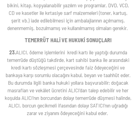
bikini, kitap, kopyalanabilir yazılım ve programlar, DVD, VCD,
CD ve kasetler ile kırtasiye sarf malzemeleri (toner, kartuş,
şerit vb.) iade edilebilmesi için ambalajlarının açılmamış,
denenmemiş, bozulmamış ve kullanılmamış olmaları gerekir.
TEMERRÜT HALİ VE HUKUKİ SONUÇLARI
23.
ALICI, ödeme işlemlerini kredi kartı ile yaptığı durumda
temerrüde düştüğü takdirde, kart sahibi banka ile arasındaki
kredi kartı sözleşmesi çerçevesinde faiz ödeyeceğini ve
bankaya karşı sorumlu olacağını kabul, beyan ve taahhüt eder.
Bu durumda ilgili banka hukuki yollara başvurabilir; doğacak
masrafları ve vekâlet ücretini ALICI’dan talep edebilir ve her
koşulda ALICI’nın borcundan dolayı temerrüde düşmesi halinde,
ALICI, borcun gecikmeli ifasından dolayı SATICI’nın uğradığı
zarar ve ziyanını ödeyeceğini kabul eder.