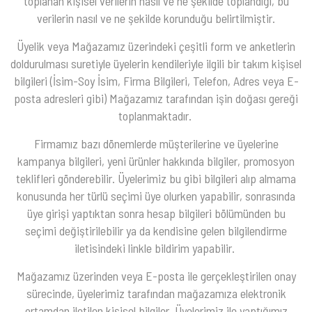
toplanan kişisel verilerin nasıl ve ne şekilde toplandığı, bu
verilerin nasıl ve ne şekilde korunduğu belirtilmiştir.
Üyelik veya Mağazamız üzerindeki çeşitli form ve anketlerin
doldurulması suretiyle üyelerin kendileriyle ilgili bir takım kişisel
bilgileri (İsim-Soy İsim, Firma Bilgileri, Telefon, Adres veya E-
posta adresleri gibi) Mağazamız tarafından işin doğası gereği
toplanmaktadır.
Firmamız bazı dönemlerde müşterilerine ve üyelerine
kampanya bilgileri, yeni ürünler hakkında bilgiler, promosyon
teklifleri gönderebilir. Üyelerimiz bu gibi bilgileri alıp almama
konusunda her türlü seçimi üye olurken yapabilir, sonrasında
üye girişi yaptıktan sonra hesap bilgileri bölümünden bu
seçimi değiştirilebilir ya da kendisine gelen bilgilendirme
iletisindeki linkle bildirim yapabilir.
Mağazamız üzerinden veya E-posta ile gerçekleştirilen onay
sürecinde, üyelerimiz tarafından mağazamıza elektronik
ortamdan iletilen kişisel bilgiler, Üyelerimiz ile yaptığımız