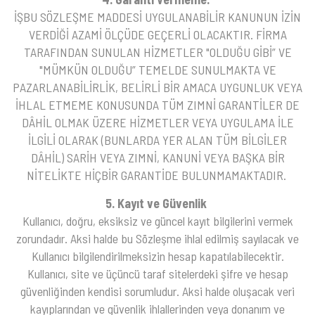
İŞBU SÖZLEŞME MADDESİ UYGULANABİLİR KANUNUN İZİN
VERDİĞİ AZAMİ ÖLÇÜDE GEÇERLİ OLACAKTIR. FİRMA
TARAFINDAN SUNULAN HİZMETLER "OLDUĞU GİBİ” VE
"MÜMKÜN OLDUĞU” TEMELDE SUNULMAKTA VE
PAZARLANABİLİRLİK, BELİRLİ BİR AMACA UYGUNLUK VEYA
İHLAL ETMEME KONUSUNDA TÜM ZIMNİ GARANTİLER DE
DÂHİL OLMAK ÜZERE HİZMETLER VEYA UYGULAMA İLE
İLGİLİ OLARAK (BUNLARDA YER ALAN TÜM BİLGİLER
DÂHİL) SARİH VEYA ZIMNİ, KANUNİ VEYA BAŞKA BİR
NİTELİKTE HİÇBİR GARANTİDE BULUNMAMAKTADIR.
5. Kayıt ve Güvenlik
Kullanıcı, doğru, eksiksiz ve güncel kayıt bilgilerini vermek
zorundadır. Aksi halde bu Sözleşme ihlal edilmiş sayılacak ve
Kullanıcı bilgilendirilmeksizin hesap kapatılabilecektir.
Kullanıcı, site ve üçüncü taraf sitelerdeki şifre ve hesap
güvenliğinden kendisi sorumludur. Aksi halde oluşacak veri
kayıplarından ve güvenlik ihlallerinden veya donanım ve