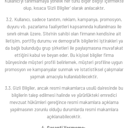
Kullanıcı’yı tanımlamaya yönelik her türlü diğer bilgiyi içermekte
olup, kısaca ‘Gizli Bilgiler’ olarak anılacaktır.
3.2. Kullanıcı, sadece tanıtım, reklam, kampanya, promosyon,
duyuru vb. pazarlama faaliyetleri kapsamında kullanılması ile
sınırlı olmak üzere, Site’nin sahibi olan firmanın kendisine ait
iletişim, portföy durumu ve demografik bilgilerini iştirakleri ya
da bağlı bulunduğu grup şirketleri ile paylaşmasına muvafakat
ettiğini kabul ve beyan eder. Bu kişisel bilgiler firma
bünyesinde müşteri profili belirlemek, müşteri profiline uygun
promosyon ve kampanyalar sunmak ve istatistiksel çalışmalar
yapmak amacıyla kullanılabilecektir.
3.3. Gizli Bilgiler, ancak resmi makamlarca usulü dairesinde bu
bilgilerin talep edilmesi halinde ve yürürlükteki emredici
mevzuat hükümleri gereğince resmi makamlara açıklama
yapılmasının zorunlu olduğu durumlarda resmi makamlara
açıklanabilecektir.
4. Garanti Vermeme: