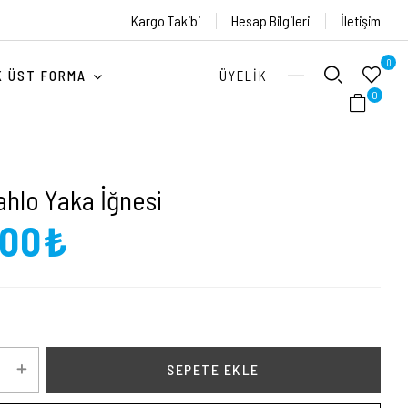
Kargo Takibi
Hesap Bilgileri
İletişim
0
ÜYELIK
K ÜST FORMA
0
ahlo Yaka İğnesi
,00₺
SEPETE EKLE